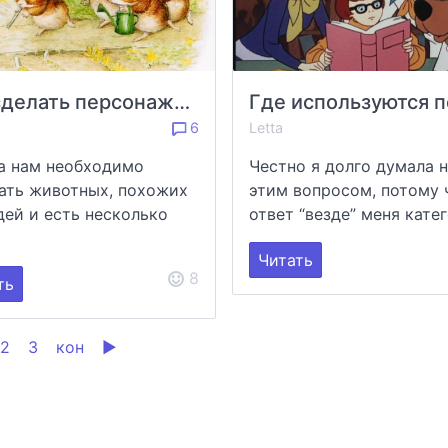
Как сделать персонажей животных более человечными?
6
Letta
а нам необходимо
Честно я долго думала 
ать животных, похожих
этим вопросом, потому 
дей и есть несколько
ответ “везде” меня катего
Читать
8
ть
2
3
кон
▶