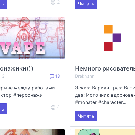
2
ть
Читать
онажики)))
n13
18
Drekhann
ерыве между работами
Эскиз: Вариант раз: Вар
вектор #персонажи
два: Источник вдохнове
#monster #character...
4
ть
Читать