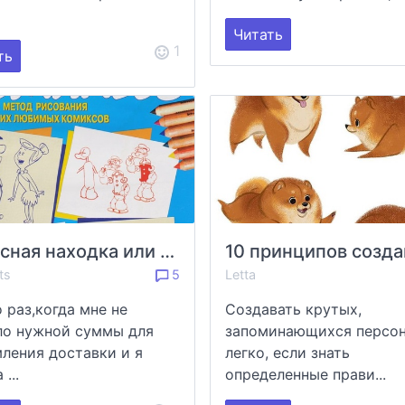
.
Читать
1
ть
Чудесная находка или как я стала рисовать героев комиксов!))
ts
5
Letta
о раз,когда мне не
Создавать крутых,
ло нужной суммы для
запоминающихся персо
ления доставки и я
легко, если знать
 ...
определенные прави...