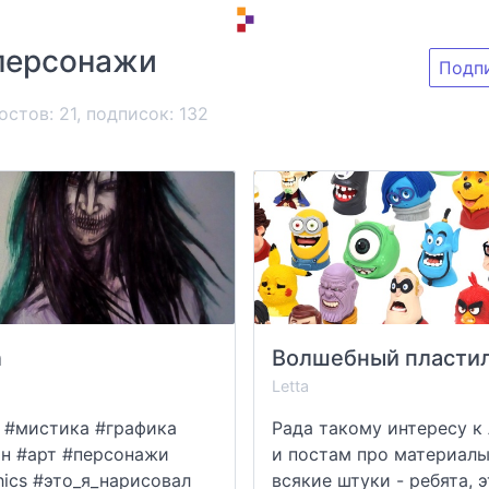
персонажи
Подп
остов: 21, подписок:
132
n
Letta
 #мистика #графика
Рада такому интересу к
н #арт #персонажи
и постам про материалы
hics #это_я_нарисовал
всякие штуки - ребята, эт