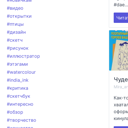
#новичкам
#dae..
#видео
#открытки
Чита
#птицы
#дизайн
#скетч
#рисунок
#иллюстратор
#этэгами
#watercolour
#india_ink
Mira_ar
#критика
#скетчбук
Как-т
#интересно
хвата
оформ
#обзор
кинула
#творчество