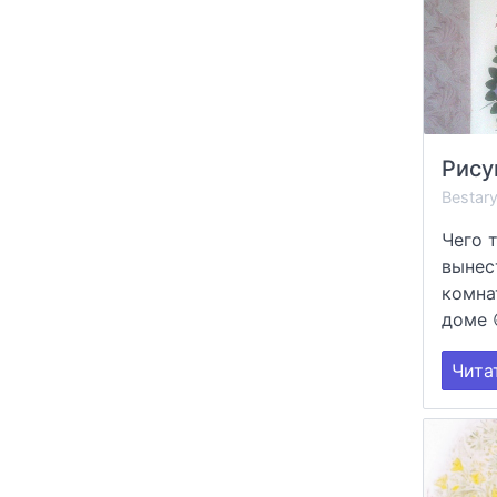
Рису
Bestar
Чего 
вынес
комна
доме 
Чита