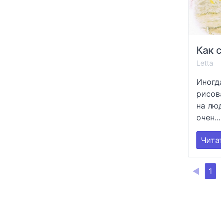
Letta
Иногд
рисов
на лю
очен...
Чита
◀
1