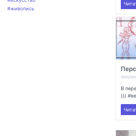
#искусство
Чита
#живопись
Перс
derpla
В пер
))) #
Чита