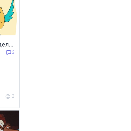
Отчет за вторую неделю Зимнего рисовательного марафона
2
а
2