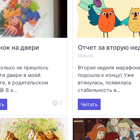
нок на двери
y
Маюка
только не пришлось
Вторая неделя марафон
ти двери в моей
подошла к концу) Уже
те, в родительском
втянулась, появилась
 В э...
стабильность в...
2
ть
Читать