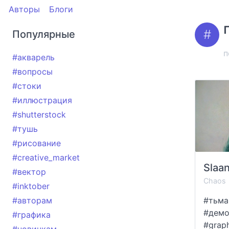
Авторы
Блоги
Популярные
п
#акварель
#вопросы
#стоки
#иллюстрация
#shutterstock
#тушь
#рисование
#creative_market
Slaa
#вектор
Chaos
#inktober
#авторам
#тьма
#демо
#графика
#grap