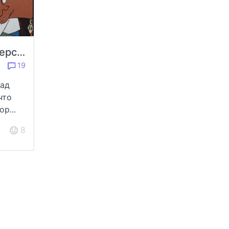
Где используются персонажи?
19
над
что
р...
8