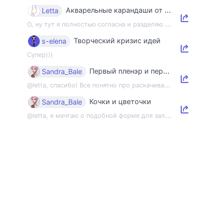
Акварельные карандаши от Невской палитры, ограниченный набор "Магия"
Letta
О
, ну тут я полностью согласна и разделяю точку зрения, что надпись”профессионал...
Творческий кризис идей
s-elena
Супер)))
Первый пленэр и первый этюд
Sandra_Bale
@
letta, спасибо! Все понятно про раскачивание пленэрной мышцы, но напомнить об э...
Кочки и цветочки
Sandra_Bale
@
letta, я мечтаю о подобной форме для зала 😂