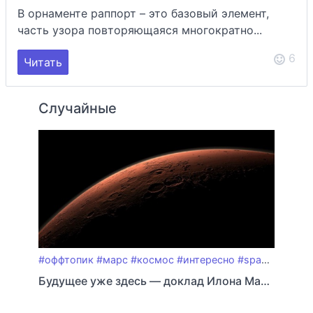
В орнаменте раппорт – это базовый элемент,
часть узора повторяющаяся многократно...
6
Читать
Случайные
#оффтопик
#марс
#космос
#интересно
#space
#презе
Будущее уже здесь — доклад Илона Маска про колонизацию Марса