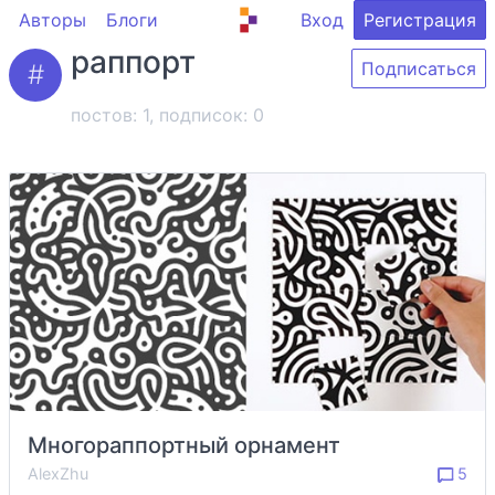
Авторы
Блоги
Вход
Регистрация
раппорт
Подписаться
постов: 1, подписок:
0
Многораппортный орнамент
AlexZhu
5