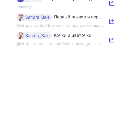
Супер)))
Первый пленэр и первый этюд
Sandra_Bale
@
letta, спасибо! Все понятно про раскачивание пленэрной мышцы, но напомнить об э...
Кочки и цветочки
Sandra_Bale
@
letta, я мечтаю о подобной форме для зала 😂