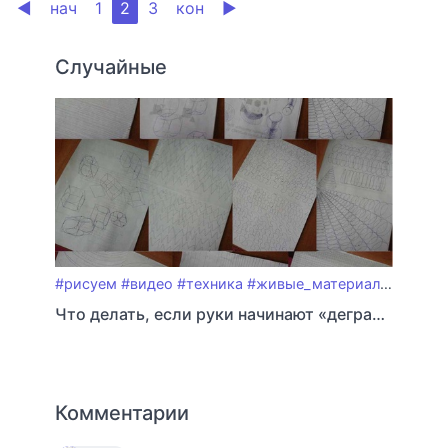
◀
нач
1
2
3
кон
▶
Случайные
#рисуем
#видео
#техника
#живые_материалы
#упраж
Что делать, если руки начинают «деградировать»?
Комментарии