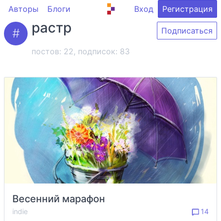
Авторы
Блоги
Вход
Регистрация
растр
Подписаться
постов: 22, подписок:
83
Весенний марафон
indie
14