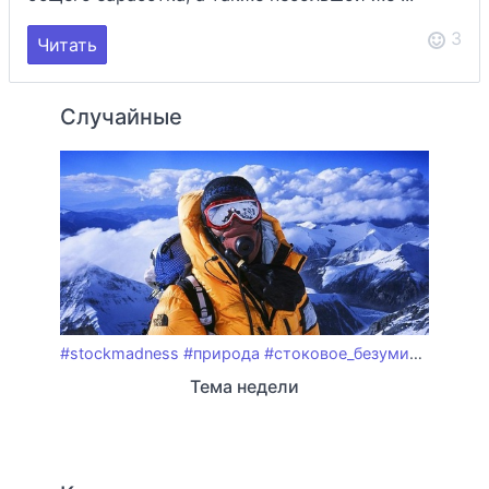
3
Читать
Случайные
#stockmadness
#природа
#стоковое_безумие
#горы
#
Тема недели