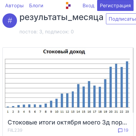
Авторы
Блоги
Вход
Регистрация
результаты_месяца
Подписать
постов: 3, подписок:
0
Стоковые итоги октября моего 3д портфеля
FilL239
19