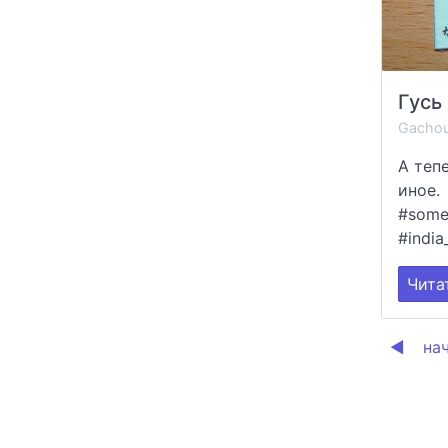
Gacho
А теп
иное.
#somet
#india_
Чита
◀
на