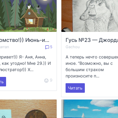
Знакомство!)) Июнь-июль 2021г
arran
5
Gachou
ривет!)) Я- Аня, Анна,
А теперь нечто соверше
 как угодно! Мне 29.)) И
иное. “Возможно, вы с
люстратор!)) Х...
большим страхом
произносите п...
9
ть
Читать