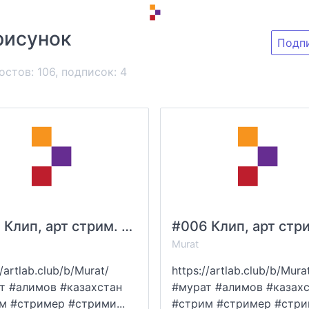
рисунок
Подп
остов: 106, подписок:
4
#007 Клип, арт стрим. Старик | Clip, art stream. Oldman | Murat Alimov
Murat
//artlab.club/b/Murat/
https://artlab.club/b/Mura
т #алимов #казахстан
#мурат #алимов #казах
м #стример #стрими...
#стрим #стример #стрим