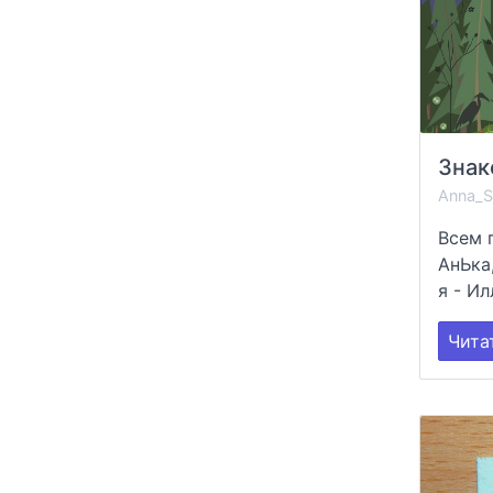
Anna_S
Всем п
АнЬка,
я - Ил
Чита