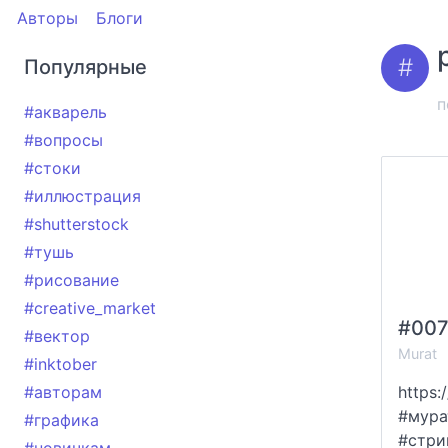
Авторы
Блоги
Популярные
п
#акварель
#вопросы
#стоки
#иллюстрация
#shutterstock
#тушь
#рисование
#creative_market
#вектор
Murat
#inktober
#авторам
https:
#мура
#графика
#стри