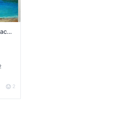
Водорастворимая масляная пастель
2
2