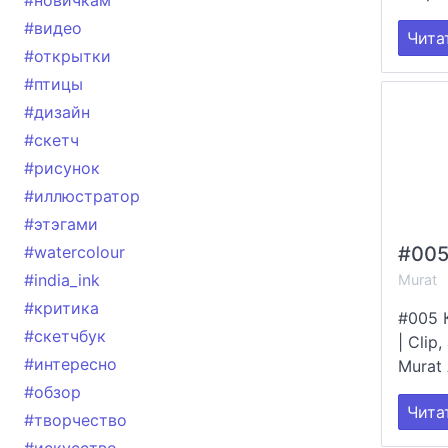
#новичкам
#видео
Чита
#открытки
#птицы
#дизайн
#скетч
#рисунок
#иллюстратор
#этэгами
#watercolour
#india_ink
Murat
#критика
#005 
#скетчбук
| Clip
#интересно
Murat 
#обзор
Чита
#творчество