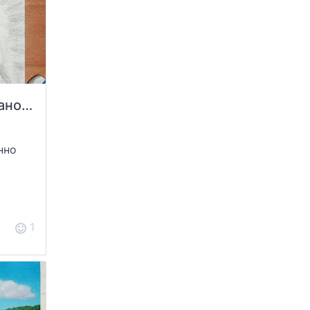
Гусь №23 — Джордано Гусуно
нно
1