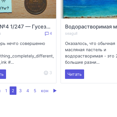
Гусь №4 1/247 — Гусезория-лапочка
u
4
seagull
ерь нечто совершенно
Оказалось, что обычная
масляная пастель и
hing_completely_different,
водорастворимая - это 
ink #...
большие разни...
3
ть
Читать
ч
1
2
3
4
5
кон
▶