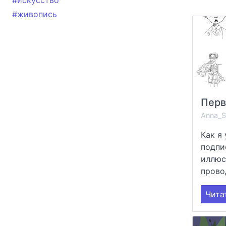
#искусство
#живопись
Anna_S
Как я
подпи
иллюс
провод
Чита