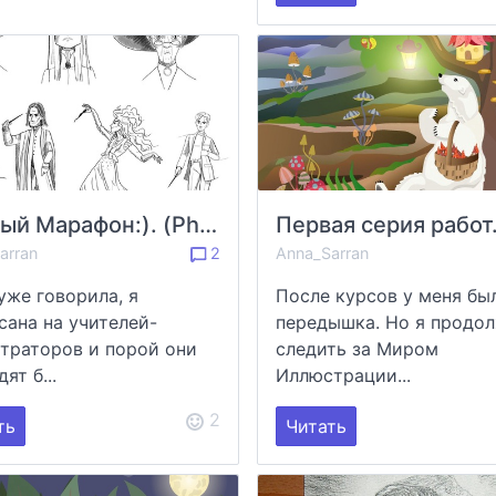
Первый Марафон:). (Photoshop) Март 2022г
arran
2
Anna_Sarran
 уже говорила, я
После курсов у меня бы
сана на учителей-
передышка. Но я продо
траторов и порой они
следить за Миром
ят б...
Иллюстрации...
2
ть
Читать