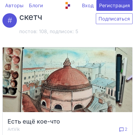
Авторы
Блоги
Вход
Регистрация
скетч
Подписаться
постов: 108, подписок:
5
Есть ещё кое-что
ArtVik
2