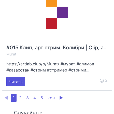
#015 Клип, арт стрим. Колибри | Clip, art stream. Hummingbird | Murat Alimov
Murat
https://artlab.club/b/Murat/ #мурат #алимов
#казахстан #стрим #стример #стрими...
2
Читать
◀
1
2
3
4
5
кон
▶
Случайные