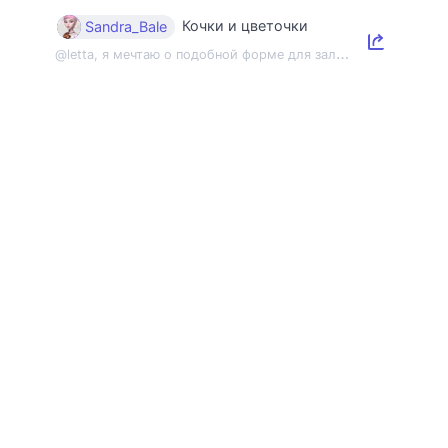
Кочки и цветочки
Sandra_Bale
@
letta, я мечтаю о подобной форме для зала 😂