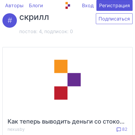
Авторы
Блоги
Вход
Регистрация
скрилл
Подписаться
постов: 4, подписок:
0
Как теперь выводить деньги со стоков? (для Беларуси)
nexusby
82