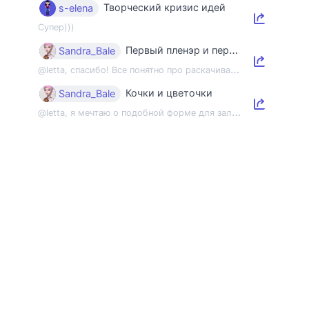
Творческий кризис идей
s-elena
Супер)))
Первый пленэр и первый этюд
Sandra_Bale
@
letta, спасибо! Все понятно про раскачивание пленэрной мышцы, но напомнить об э...
Кочки и цветочки
Sandra_Bale
@
letta, я мечтаю о подобной форме для зала 😂