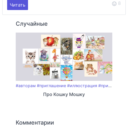
8
Читать
Случайные
#авторам
#приглашение
#иллюстрация
#принтшопы
#
Про Кошку Мошку
Комментарии