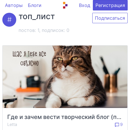
Авторы
Блоги
Вход
Регистрация
топ_лист
Подписаться
постов: 1, подписок:
0
Где и зачем вести творческий блог (персональный топ-лист)?
Letta
9