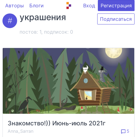
Авторы
Блоги
Вход
Регистрация
украшения
Подписаться
постов: 1, подписок:
0
Знакомство!)) Июнь-июль 2021г
Anna_Sarran
5