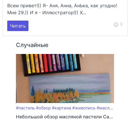
Всем привет!)) Я- Аня, Анна, АнЬка, как угодно!
Мне 29.)) И я - Иллюстратор!)) Х...
9
Читать
Случайные
#пастель
#обзор
#картина
#живопись
#масляная_пастель
Небольшой обзор масляной пастели Caran'd'Ache Neopastel