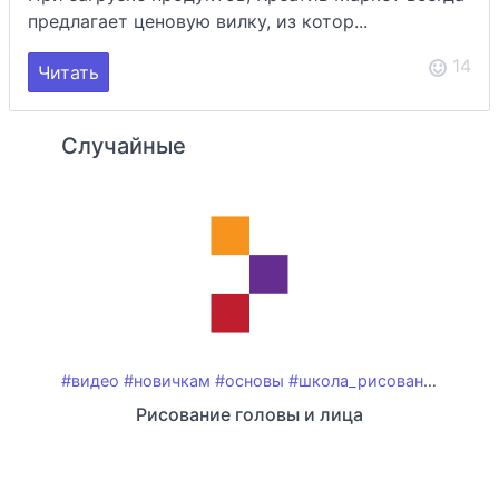
предлагает ценовую вилку, из котор...
14
Читать
Случайные
#видео
#новичкам
#основы
#школа_рисования
#анат
Рисование головы и лица