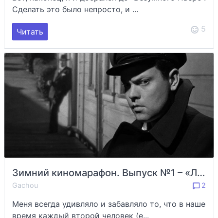
Сделать это было непросто, и ...
5
Читать
Зимний киномарафон. Выпуск №1 – «Леди из Шанхая» / The Lady from Shanghai (Орсон Уэллс; 1947)
Gachou
2
Меня всегда удивляло и забавляло то, что в наше
время каждый второй человек (е...