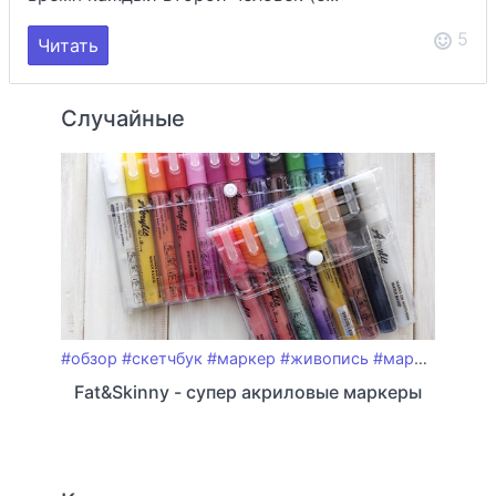
5
Читать
Случайные
#обзор
#скетчбук
#маркер
#живопись
#маркеры
#пл
Fat&Skinny - супер акриловые маркеры