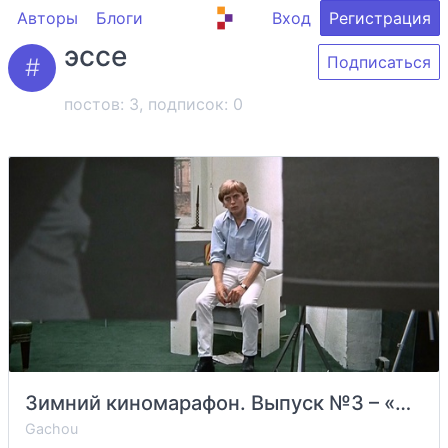
Авторы
Блоги
Вход
Регистрация
эссе
Подписаться
постов: 3, подписок:
0
Зимний киномарафон. Выпуск №3 – «Фотоувеличение» / Blow-up (Микеланджело Антониони; 1966)
Gachou