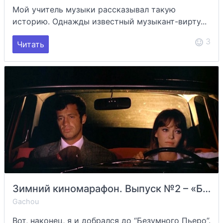
Мой учитель музыки рассказывал такую
историю. Однажды известный музыкант-вирту...
3
Читать
Зимний киномарафон. Выпуск №2 – «Безумный Пьеро» / Pierrot le fou (Жан-Люк Годар; 1965)
Gachou
Вот, наконец, я и добрался до “Безумного Пьеро”.