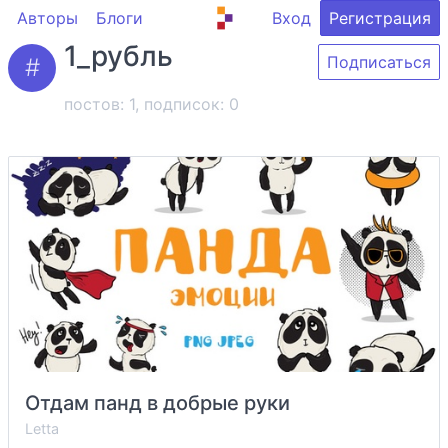
Авторы
Блоги
Вход
Регистрация
1_рубль
Подписаться
постов: 1, подписок:
0
Отдам панд в добрые руки
Letta