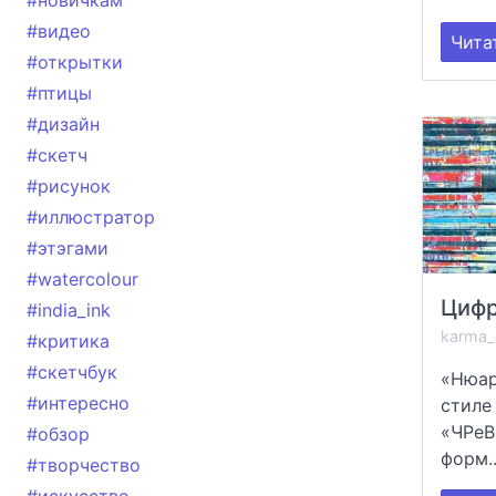
#новичкам
#видео
Чита
#открытки
#птицы
#дизайн
#скетч
#рисунок
#иллюстратор
#этэгами
#watercolour
#india_ink
karma_
#критика
#скетчбук
«Нюар
#интересно
стиле
«ЧРеВ
#обзор
форм..
#творчество