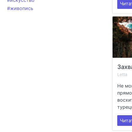
#искусство
Чита
#живопись
Letta
Не мо
прямо
восхи
турецк
Чита