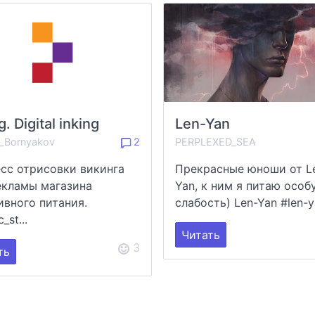
g. Digital inking
Len-Yan
_Bornyakov
2
PERPLEXED_SEA
сс отрисовки викинга
Прекрасные юноши от L
екламы магазина
Yan, к ним я питаю особ
ивного питания.
слабость) Len-Yan #len-ya
_st...
Читать
3
ть