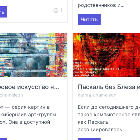
родственников и...
1
ть
Читать
Цифровое искусство нюара
chameleon
karma_chameleon
» — серия картин в
Если до сегодняшнего д
 кибернаив арт-группы
такое компьютерное явл
о». Она в доступной
как Паскаль
.
ассоциировалось...