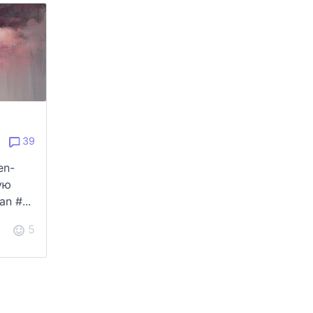
39
en-
ую
n #...
5