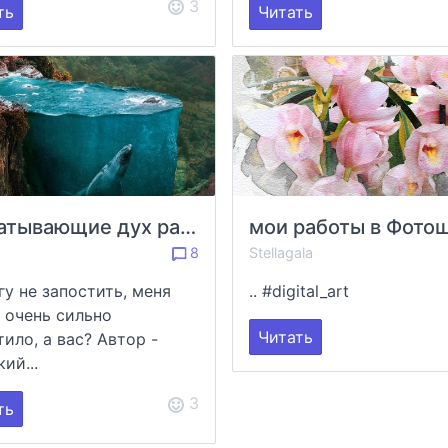
3
ть
Читать
Захватывающие дух работы от Hüseyin Sahin
мои работы в Фото
8
Stellagala
гу не запостить, меня
.. #digital_art
 очень сильно
Читать
тило, а вас? Автор -
ий...
3
ть