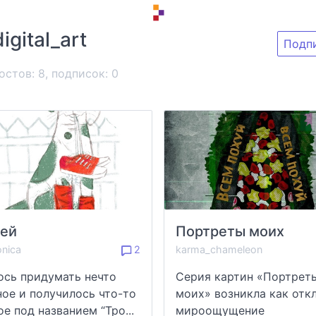
digital_art
Подп
остов: 8, подписок:
0
ей
Портреты моих
onica
2
karma_chameleon
ось придумать нечто
Серия картин «Портрет
ное и получилось что-то
моих» возникла как отк
е под названием “Тро...
мироощущение