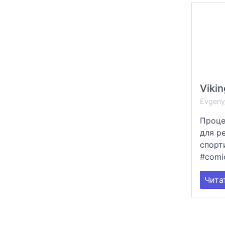
Vikin
Evgeny
Проце
для р
спорт
#comic
Чита