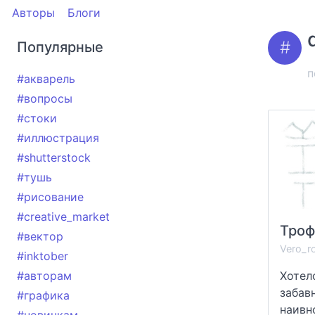
Авторы
Блоги
Популярные
п
#акварель
#вопросы
#стоки
#иллюстрация
#shutterstock
#тушь
#рисование
#creative_market
Троф
#вектор
Vero_r
#inktober
#авторам
Хотел
забав
#графика
наивно