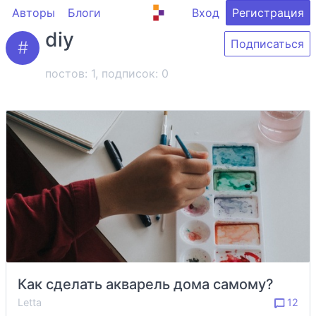
Авторы
Блоги
Вход
Регистрация
diy
Подписаться
постов: 1, подписок:
0
Как сделать акварель дома самому?
Letta
12