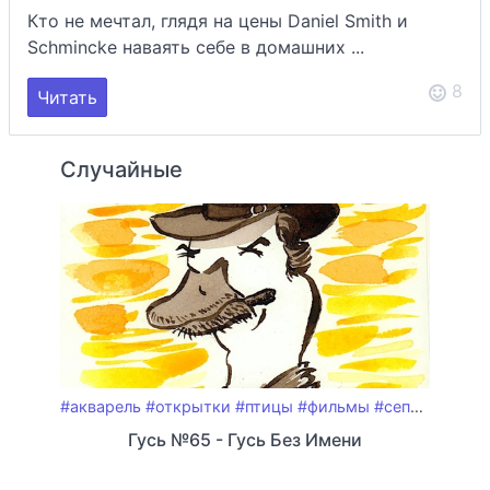
Кто не мечтал, глядя на цены Daniel Smith и
Schmincke наваять себе в домашних ...
8
Читать
Случайные
#акварель
#открытки
#птицы
#фильмы
#сепия
#весте
Гусь №65 - Гусь Без Имени