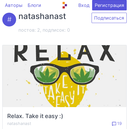
Авторы
Блоги
Вход
Регистрация
natashanast
Подписаться
постов: 2, подписок:
0
Relax. Take it easy :)
natashanast
19