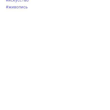
#искусство
#живопись