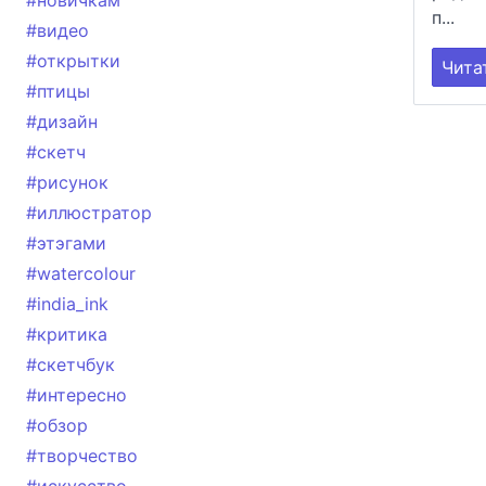
#новичкам
п...
#видео
#открытки
Чита
#птицы
#дизайн
#скетч
#рисунок
#иллюстратор
#этэгами
#watercolour
#india_ink
#критика
#скетчбук
#интересно
#обзор
#творчество