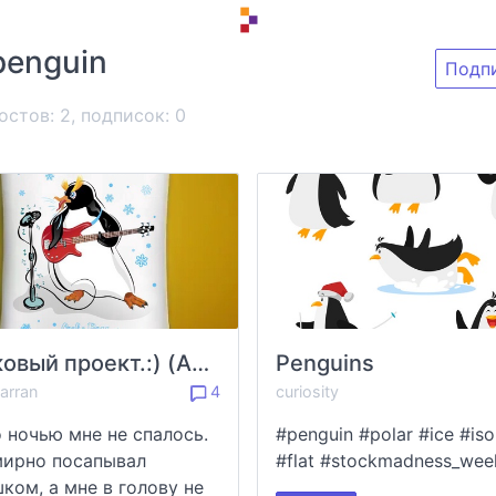
penguin
Подп
остов: 2, подписок:
0
ФЭйковый проект.:) (Adobe illustrator + Photoshop ). Июль 2022г
Penguins
arran
4
curiosity
о ночью мне не спалось.
#penguin #polar #ice #is
ирно посапывал
#flat #stockmadness_we
ком, а мне в голову не