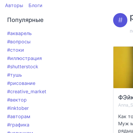
Авторы
Блоги
Популярные
п
#акварель
#вопросы
#стоки
#иллюстрация
#shutterstock
#тушь
#рисование
#creative_market
#вектор
Anna_S
#inktober
#авторам
Как т
Муж м
#графика
рядыш