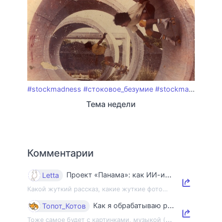
#stockmadness
#стоковое_безумие
#stockmadness_week26
Тема недели
Комментарии
Проект «Панама»: как ИИ-индустрия уничтожает книги и знания
Letta
Какой жуткий рассказ, какие жуткие фото…
Как я обрабатываю ракушки
Топот_Котов
Т
оже самое будет с картинками, музыкой (mp3) и некоторыми файлами (pdf, zip) 😊 Н...