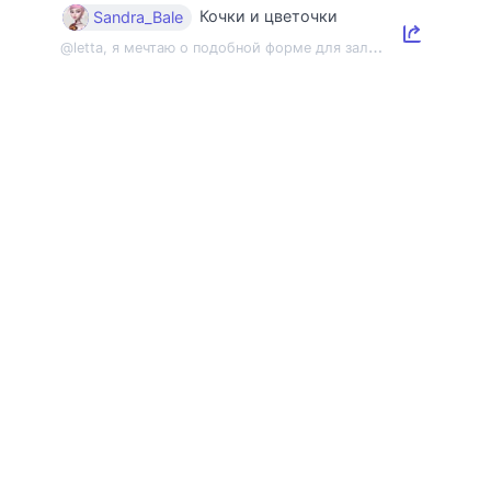
Кочки и цветочки
Sandra_Bale
@
letta, я мечтаю о подобной форме для зала 😂