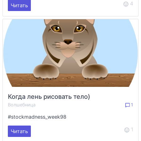
4
Читать
Когда лень рисовать тело)
Волшебница
1
#stockmadness_week98
1
Читать