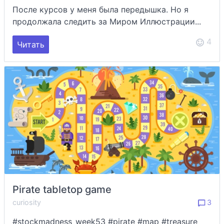
После курсов у меня была передышка. Но я
продолжала следить за Миром Иллюстрации...
4
Читать
Pirate tabletop game
curiosity
3
#stockmadness_week53 #pirate #map #treasure