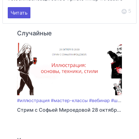
5
Читать
Случайные
#иллюстрация
#мастер-классы
#вебинар
#школа_мироедовой
Стрим с Софьей Мироедовой 28 октября 20:00 (Мск)