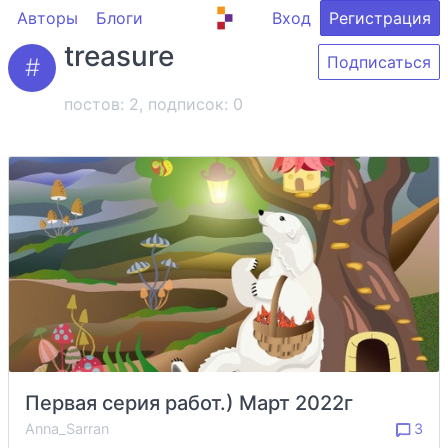
Авторы
Блоги
Вход
Регистрация
treasure
Подписаться
постов: 2, подписок:
0
Первая серия работ.) Март 2022г
Anna_Sarran
3