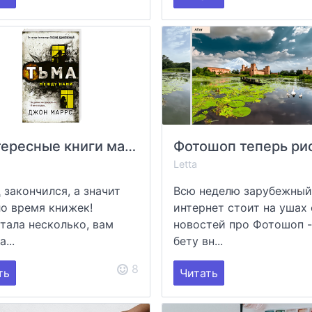
3 интересные книги мая 📚
Letta
 закончился, а значит
Всю неделю зарубежный
о время книжек!
интернет стоит на ушах 
тала несколько, вам
новостей про Фотошоп -
а...
бету вн...
8
ть
Читать