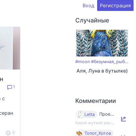
Вход
Регистрация
Случайные
#moon
#безумная_рыба
#ma
Аля, Луна в бутылке)
н
1
 с
Комментарии
серан
Проект «Панама»: как ИИ-индустрия уничтожает книги и знания
Letta
К
акой жуткий рассказ, какие жуткие фото…
6
Как я об
Топот_Котов