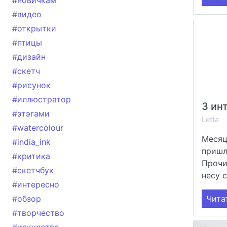
#новичкам
#видео
#открытки
#птицы
#дизайн
#скетч
#рисунок
#иллюстратор
#этэгами
Letta
#watercolour
Месяц
#india_ink
пришл
#критика
Прочи
#скетчбук
несу с
#интересно
Чита
#обзор
#творчество