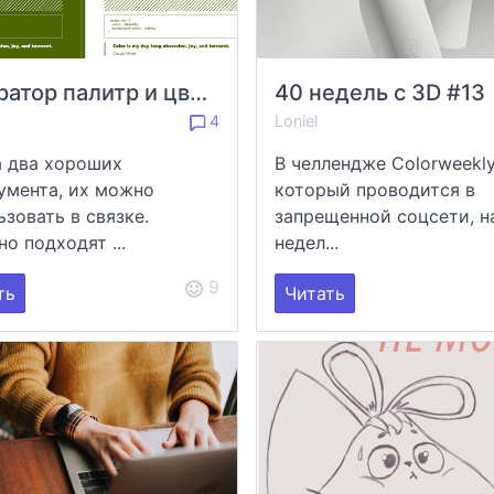
Генератор палитр и цветовых пар
40 недель с 3D #13
4
Loniel
 два хороших
В челлендже Colorweekly
умента, их можно
который проводится в
ьзовать в связке.
запрещенной соцсети, н
о подходят ...
недел...
9
ть
Читать