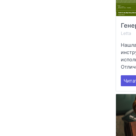
Letta
Нашла
инстр
испол
Отличн
Чита