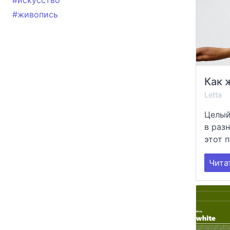
#искусство
#живопись
Как 
Letta
Целый
в раз
этот п
Чита