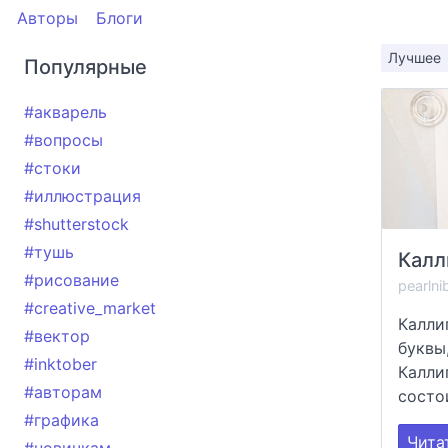
Авторы
Блоги
Лучшее
Популярные
#акварель
#вопросы
#стоки
#иллюстрация
#shutterstock
#тушь
#рисование
pearlni
#creative_market
Калли
#вектор
буквы
#inktober
Калли
#авторам
состои
#графика
Чита