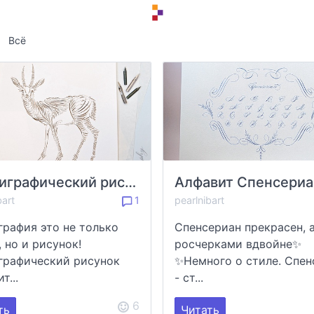
Всё
Каллиграфический рисунок
Алфавит Спенсериа
bart
1
pearlnibart
графия это не только
Спенсериан прекрасен, а
, но и рисунок!
росчерками вдвойне✨
графический рисунок
✨Немного о стиле. Спен
т...
- ст...
6
ть
Читать