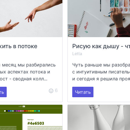
жить в потоке
Letta
 месяц мы разбирались
Чуть раньше мы разобр
ных аспектах потока и
с интуитивным писател
ост - сводная колл...
и сегодня я решила проя.
6
ть
Читать