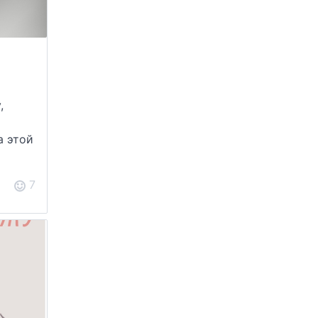
,
а этой
7