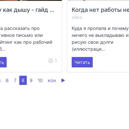
Пишу как дышу - гайд по техникам интуитивного письма
aleka
а рассказать про
Куда я пропала и почему
тивное письмо или
ничего не выкладываю и
йтинг как про рабочий
рисую свои долги
...
(иллюстраци...
5
ть
Читать
ч
6
7
8
9
10
кон
▶