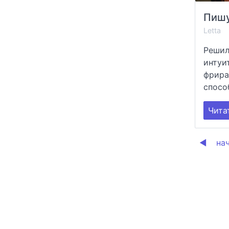
Letta
Решил
интуи
фрира
способ
Чита
◀
на