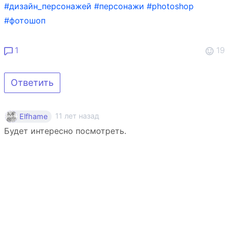
#дизайн_персонажей
#персонажи
#photoshop
#фотошоп
1
19
Ответить
11 лет назад
Elfhame
Будет интересно посмотреть.