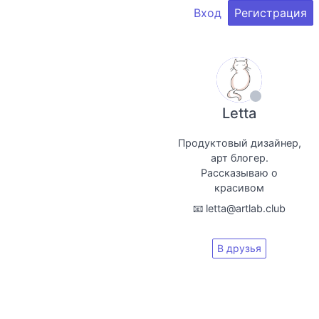
Вход
Регистрация
Letta
Продуктовый дизайнер,
арт блогер.
Рассказываю о
красивом
📧 letta@artlab.club
В друзья