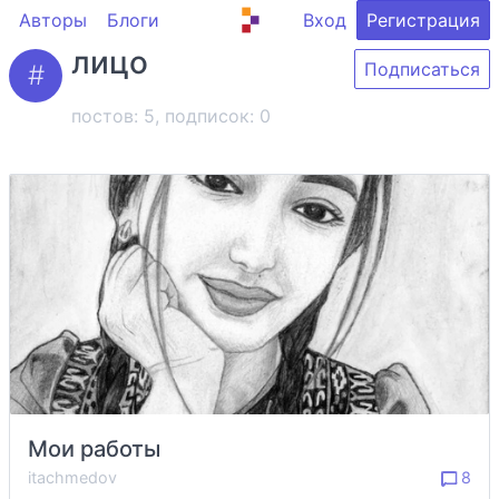
Авторы
Блоги
Вход
Регистрация
лицо
Подписаться
постов: 5, подписок:
0
Мои работы
itachmedov
8