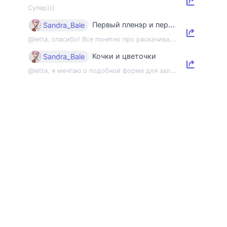
Супер)))
Первый пленэр и первый этюд
Sandra_Bale
@
letta, спасибо! Все понятно про раскачивание пленэрной мышцы, но напомнить об э...
Кочки и цветочки
Sandra_Bale
@
letta, я мечтаю о подобной форме для зала 😂