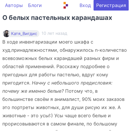
Авторы
Блоги
Вход
Регистрация
О белых пастельных карандашах
10 лет назад
Катя_Вигдис
В ходе инвентаризации моего шкафа с
худ.принадлежностями, обнаружилось n-количество
всевозможных белых карандашей разных фирм и
областей применений. Расскажу подробнее о
пригодных для работы пастелью, вдруг кому
пригодится.
Начну с небольшого предисловия:
почему же именно белые?
Потому что, в
большинстве своём я анималист, 90% моих заказов
это портреты животных, для души рисую их же. А
животные - это усы!:) Усы чаще всего белые и
прорисовываются в самом финале, по большому