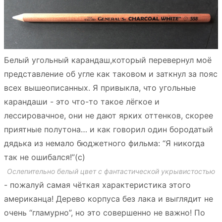
Белый угольный карандаш,который перевернул моё
представление об угле как таковом и заткнул за пояс
всех вышеописанных. Я привыкла, что угольные
карандаши - это что-то такое лёгкое и
лессировачное, они не дают ярких оттенков, скорее
приятные полутона… и как говорил один бородатый
дядька из немало бюджетного фильма: “Я никогда
так не ошибался!”(с)
Ослепительно белый цвет с фантастической укрывистостью
- пожалуй самая чёткая характеристика этого
американца! Дерево корпуса без лака и выглядит не
очень “гламурно”, но это совершенно не важно! По