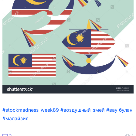
#stockmadness_week89
#воздушный_змей
#вау_булан
#малайзия
3
1