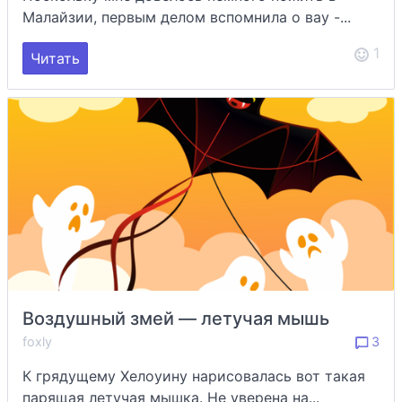
Малайзии, первым делом вспомнила о вау -...
1
Читать
Воздушный змей — летучая мышь
foxly
3
К грядущему Хелоуину нарисовалась вот такая
парящая летучая мышка. Не уверена на...