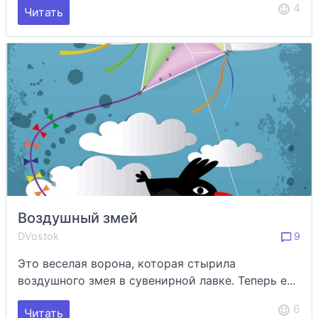
4
Читать
Воздушный змей
DVostok
9
Это веселая ворона, которая стырила
воздушного змея в сувенирной лавке. Теперь е...
6
Читать