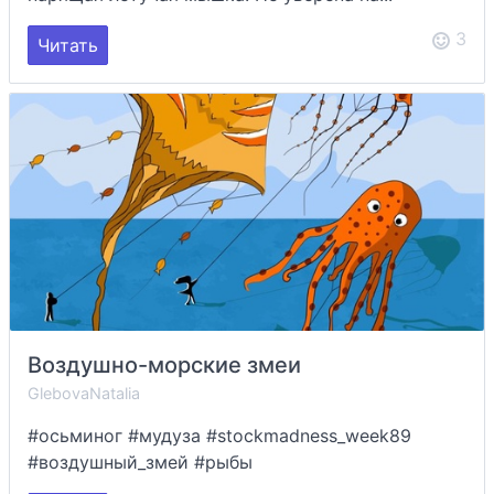
3
Читать
Воздушно-морские змеи
GlebovaNatalia
#осьминог #мудуза #stockmadness_week89
#воздушный_змей #рыбы