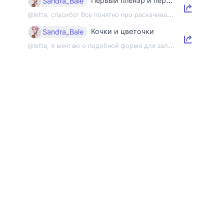
Первый пленэр и первый этюд
Sandra_Bale
@
letta, спасибо! Все понятно про раскачивание пленэрной мышцы, но напомнить об э...
Кочки и цветочки
Sandra_Bale
@
letta, я мечтаю о подобной форме для зала 😂