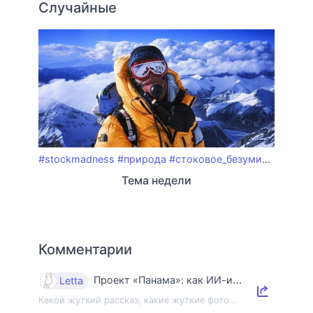
Случайные
#stockmadness
#природа
#стоковое_безумие
#горы
#
Тема недели
Комментарии
Проект «Панама»: как ИИ-индустрия уничтожает книги и знания
Letta
Какой жуткий рассказ, какие жуткие фото…