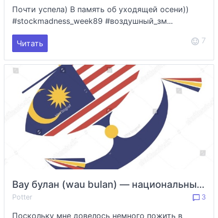
Почти успела) В память об уходящей осени))
#stockmadness_week89 #воздушный_зм...
7
Читать
Вау булан (wau bulan) — национальный символ Малайзии
Potter
3
Поскольку мне довелось немного пожить в