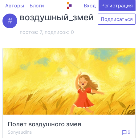
Авторы
Блоги
Вход
Регистрация
воздушный_змей
Подписаться
постов: 7, подписок:
0
Полет воздушного змея
Sonyaudina
6