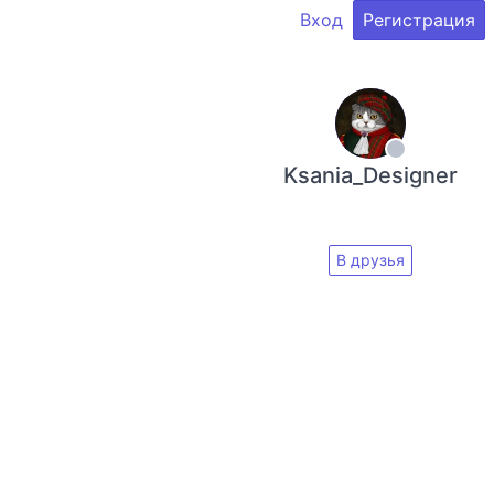
Вход
Регистрация
Ksania_Designer
В друзья