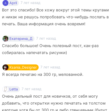
7 лет назад
April
Вот это спасибо! Все хожу вокруг этой темы кругами
и никак не решусь попробовать что-нибудь послать в
печать. Ваша информация очень вовремя!
7 лет назад
Екатерина_Д
Спасибо большое! Очень полезный пост, как-раз
собиралась напечатать рисунки)
7 лет назад
Ksania_Designer
Я всегда печатаю на 300 гр, мелованной.
7 лет назад
Letta
Очень дельный пост для новичков, от себя могу
добавить, что открытки нужно печатать на толстом
картоне хотя бы от 300 гр и либо глянцевыми (будут