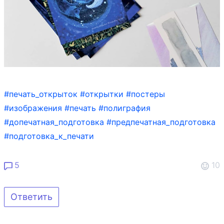
#печать_открыток
#открытки
#постеры
#изображения
#печать
#полиграфия
#допечатная_подготовка
#предпечатная_подготовка
#подготовка_к_печати
5
10
Ответить