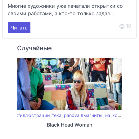
Многие художники уже печатали открытки со
своими работами, а кто-то только задае...
10
Читать
Случайные
#иллюстрации
#eka_panova
#магниты_на_холодильник
Black Head Woman