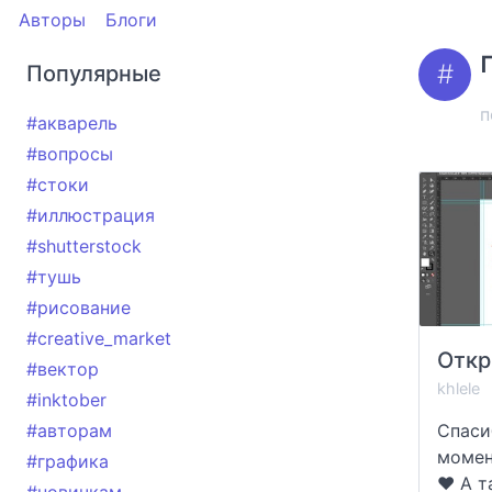
Авторы
Блоги
Популярные
п
#акварель
#вопросы
#стоки
#иллюстрация
#shutterstock
#тушь
#рисование
#creative_market
#вектор
khlele
#inktober
#авторам
Спаси
момен
#графика
❤️ А 