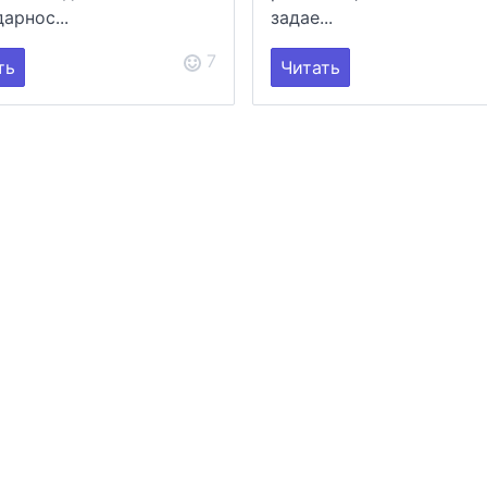
арнос...
задае...
7
ть
Читать