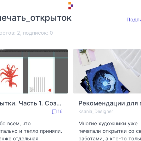
печать_открыток
Подп
остов: 2, подписок:
0
Открытки. Часть 1. Создание макета и печать в типографии
16
Ksania_Designer
бо всем, что
Многие художники уже
тально и тепло приняли.
печатали открытки со с
также отдельная
работами, а кто-то толь