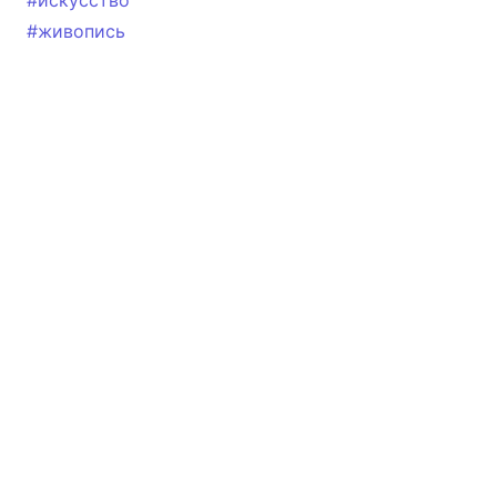
#искусство
#живопись