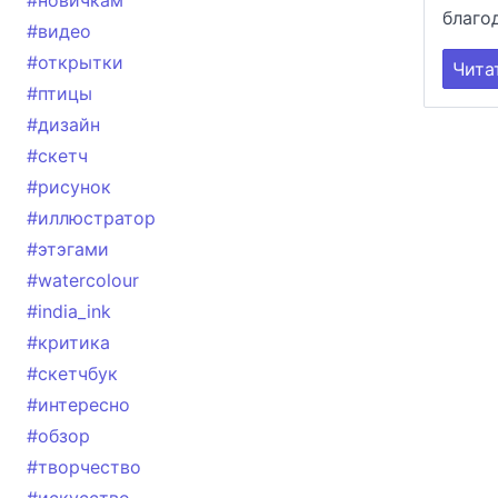
#новичкам
благод
#видео
#открытки
Чита
#птицы
#дизайн
#скетч
#рисунок
#иллюстратор
#этэгами
#watercolour
#india_ink
#критика
#скетчбук
#интересно
#обзор
#творчество