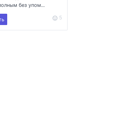
полным без упом...
5
ть