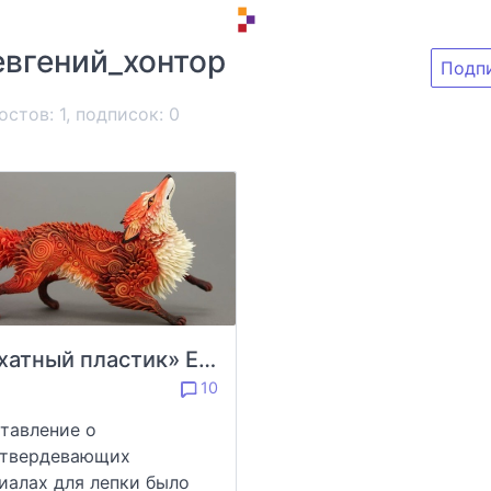
евгений_хонтор
Подп
остов: 1, подписок:
0
«Бархатный пластик» Евгения Хонтора
10
тавление о
отвердевающих
иалах для лепки было