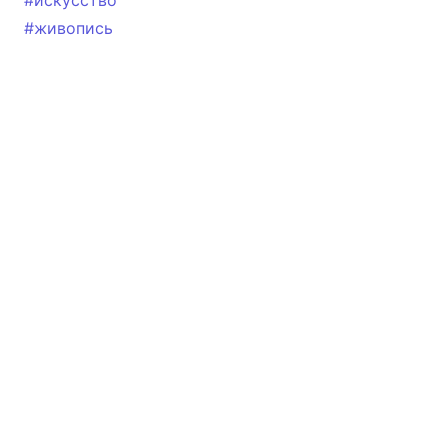
#искусство
#живопись