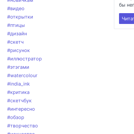
#новичкам
бы не
#видео
#открытки
Чита
#птицы
#дизайн
#скетч
#рисунок
#иллюстратор
#этэгами
#watercolour
#india_ink
#критика
#скетчбук
#интересно
#обзор
#творчество