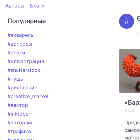
Авторы
Блоги
Популярные
п
#акварель
#вопросы
#стоки
#иллюстрация
#shutterstock
#тушь
#рисование
#creative_market
#вектор
April
#inktober
#авторам
Предс
само
#графика
матер