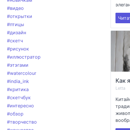
#новичкам
элеган
#видео
#открытки
Чита
#птицы
#дизайн
#скетч
#рисунок
#иллюстратор
#этэгами
#watercolour
#india_ink
Letta
#критика
#скетчбук
Китай
#интересно
тради
живоп
#обзор
вообр
#творчество