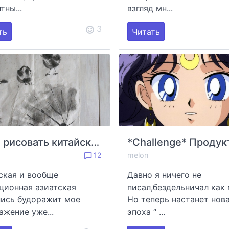
тны...
взгляд мн...
3
ть
Читать
Как я рисовать китайскую живопись на рисовой бумаге пробовала
12
melon
ская и вообще
Давно я ничего не
ционная азиатская
писал,бездельничал как 
ись будоражит мое
Но теперь настанет нов
ажение уже...
эпоха “ ...