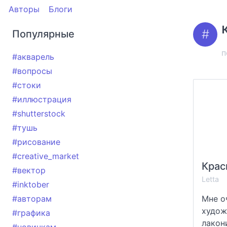
Авторы
Блоги
Популярные
п
#акварель
#вопросы
#стоки
#иллюстрация
#shutterstock
#тушь
#рисование
#creative_market
#вектор
Letta
#inktober
#авторам
Мне о
худож
#графика
лакон