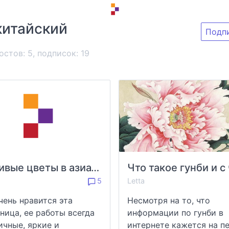
китайский
Подп
остов: 5, подписок:
19
Красивые цветы в азиатском стиле от Nan Rae
5
Letta
чень нравится эта
Несмотря на то, что
ница, ее работы всегда
информации по гунби в
ичные, яркие и
интернете кажется на п