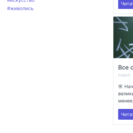
#искусство
Чита
#живопись
melon
🌸 Нач
велик
менее,
Чита