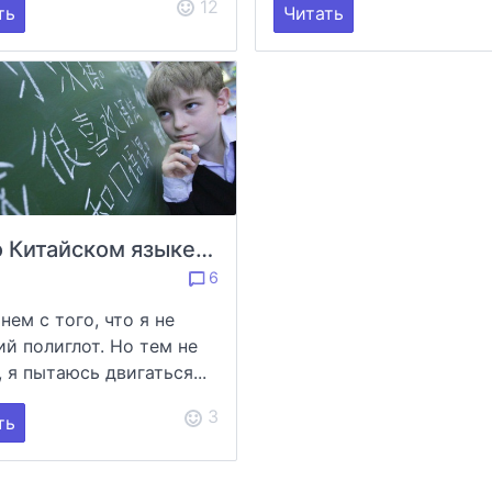
12
ть
Читать
Все о Китайском языке для чайников "我不知道"
6
нем с того, что я не
ий полиглот. Но тем не
 я пытаюсь двигаться...
3
ть