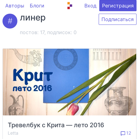
Авторы
Блоги
Вход
Регистрация
линер
Подписаться
постов: 17, подписок:
0
Тревелбук с Крита — лето 2016
Letta
12