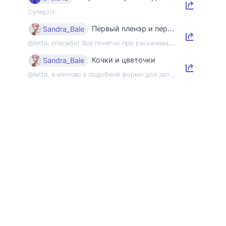
Супер)))
Первый пленэр и первый этюд
Sandra_Bale
@
letta, спасибо! Все понятно про раскачивание пленэрной мышцы, но напомнить об э...
Кочки и цветочки
Sandra_Bale
@
letta, я мечтаю о подобной форме для зала 😂