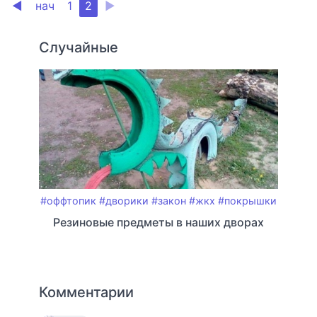
◀
нач
1
2
▶
Случайные
#оффтопик
#дворики
#закон
#жкх
#покрышки
Резиновые предметы в наших дворах
Комментарии