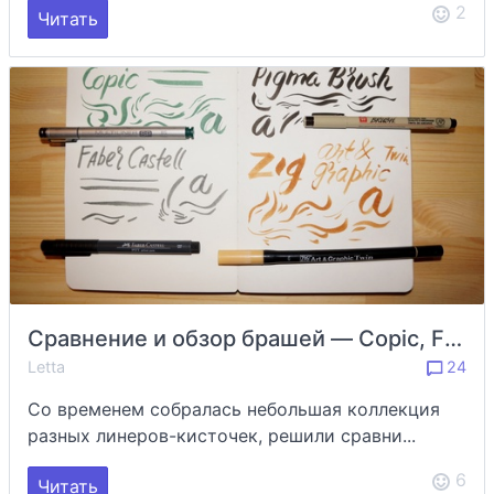
2
Читать
Сравнение и обзор брашей — Copic, Faber Castell Pitt, Pigma Brush, Zig art&graphic twin
Letta
24
Со временем собралась небольшая коллекция
разных линеров-кисточек, решили сравни...
6
Читать