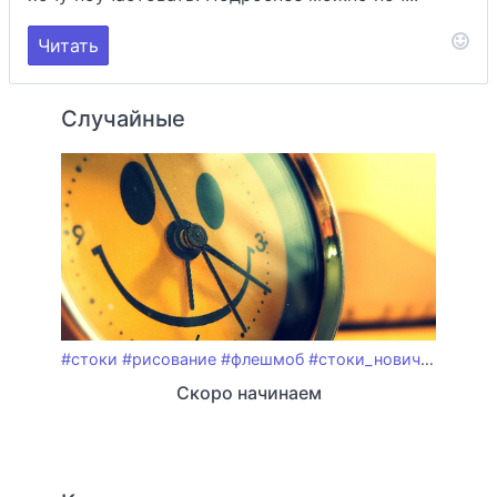
Читать
Случайные
#стоки
#рисование
#флешмоб
#стоки_новичкам
#sto
Скоро начинаем