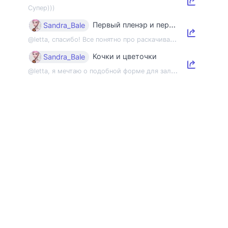
Супер)))
Первый пленэр и первый этюд
Sandra_Bale
@
letta, спасибо! Все понятно про раскачивание пленэрной мышцы, но напомнить об э...
Кочки и цветочки
Sandra_Bale
@
letta, я мечтаю о подобной форме для зала 😂