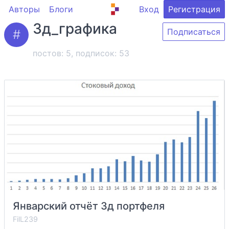
Авторы
Блоги
Вход
Регистрация
3д_графика
Подписаться
постов: 5, подписок:
53
Январский отчёт 3д портфеля
FilL239