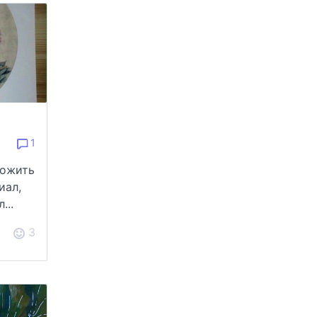
1
ложить
иал,
...
3