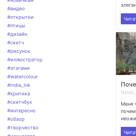
#новичкам
элеган
#видео
#открытки
Чита
#птицы
#дизайн
#скетч
#рисунок
#иллюстратор
#этэгами
#watercolour
#india_ink
Nataly
#критика
#скетчбук
Меня 
#интересно
почем
неожи
#обзор
#творчество
Чита