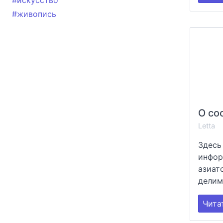
#искусство
#живопись
О со
Letta
Здесь
инфор
азиат
делим
Чита