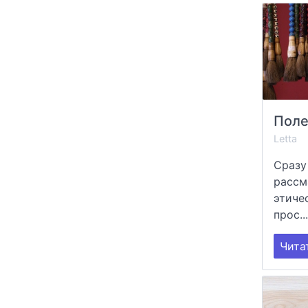
Letta
Сразу
рассм
этиче
прос..
Чита