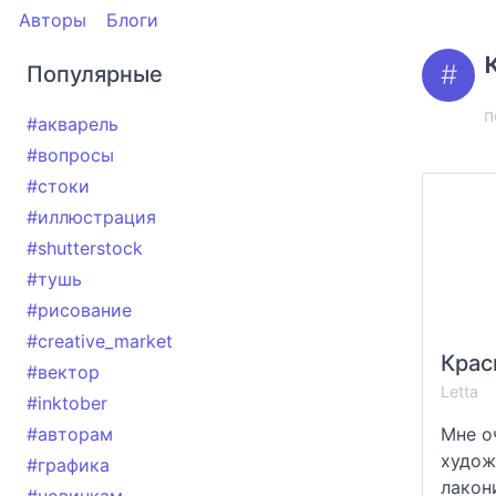
Авторы
Блоги
Популярные
п
#акварель
#вопросы
#стоки
#иллюстрация
#shutterstock
#тушь
#рисование
#creative_market
#вектор
Letta
#inktober
#авторам
Мне о
худож
#графика
лакон