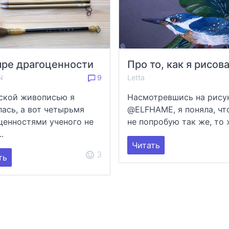
ре драгоценности
N
9
Letta
ской живописью я
Насмотревшись на рису
лась, а вот четырьмя
@ELFHAME, я поняла, чт
ценностями ученого не
не попробую так же, то ж
..
Читать
3
ть