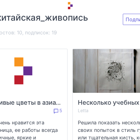
китайская_живопись
Подп
остов: 10, подписок:
19
Красивые цветы в азиатском стиле от Nan Rae
5
Letta
чень нравится эта
Решила показать нескол
ница, ее работы всегда
своих попыток в стиль 
ичные, яркие и
или тщательная кисть, ко