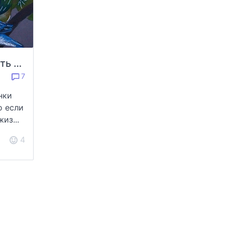
Про то, как я рисовать гунби пробовала
7
нки
о если
из...
4