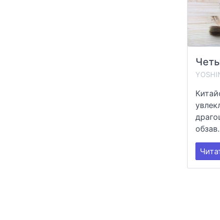
Четы
YOSHI
Китай
увлек
драго
обзав.
Чита