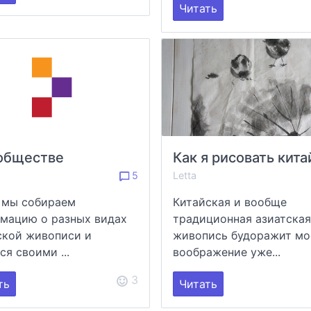
Читать
обществе
5
Letta
 мы собираем
Китайская и вообще
мацию о разных видах
традиционная азиатская
ской живописи и
живопись будоражит мо
ся своими ...
воображение уже...
3
ть
Читать