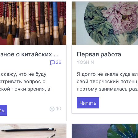
Полезное о китайских кистях
Первая работа
26
YOSHIN
 скажу, что не буду
Я долго не знала куда в
атривать вопрос с
свой творческий потенц
ской точки зрения, а
поэтому занималась разл
.
Читать
10
ть