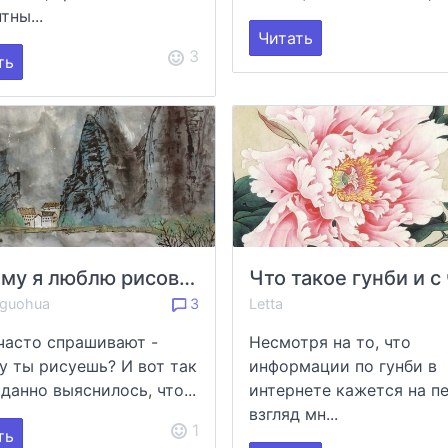
тны...
Читать
3
ть
Почему я люблю рисовать
_guohua
3
Letta
часто спрашивают -
Несмотря на то, что
у ты рисуешь? И вот так
информации по гунби в
данно выяснилось, что...
интернете кажется на п
взгляд мн...
1
ть