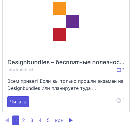
Designbundles – бесплатные полезности для новичков и тех, кто только подумывает продавать на этом маркетплейсе
mbukumbuki
2
Всем привет! Если вы только прошли экзамен на
Designbundles или планируете туда ...
1
Читать
◀
1
2
3
4
5
кон
▶