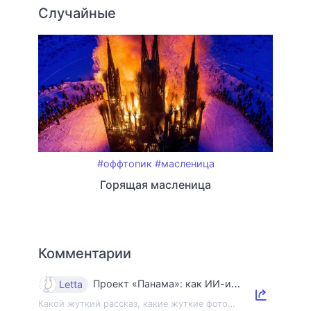
Случайные
#оффтопик
#масленица
Горящая масленица
Комментарии
Проект «Панама»: как ИИ-индустрия уничтожает книги и знания
Letta
Какой жуткий рассказ, какие жуткие фото…