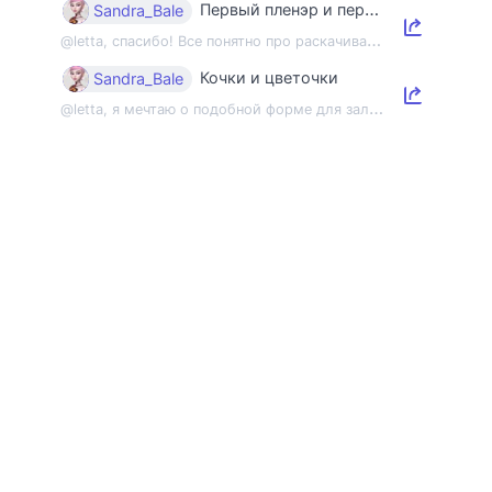
Первый пленэр и первый этюд
Sandra_Bale
@
letta, спасибо! Все понятно про раскачивание пленэрной мышцы, но напомнить об э...
Кочки и цветочки
Sandra_Bale
@
letta, я мечтаю о подобной форме для зала 😂