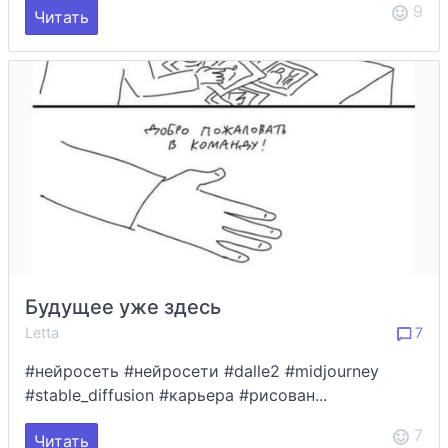
9
Читать
Будущее уже здесь
Letta
7
#нейросеть #нейросети #dalle2 #midjourney
#stable_diffusion #карьера #рисован...
7
Читать