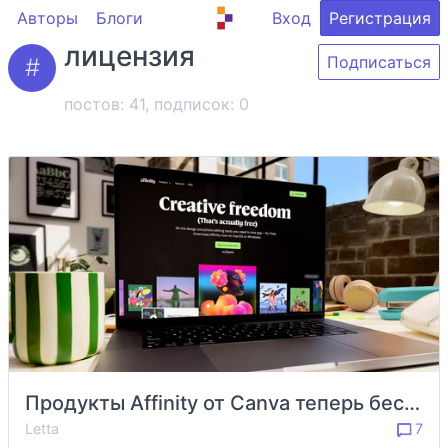
Авторы
Блоги
Вход
Регистрация
лицензия
Подписаться
постов: 41, подписок:
0
Продукты Affinity от Canva теперь бесплатные навсегда
Letta
7