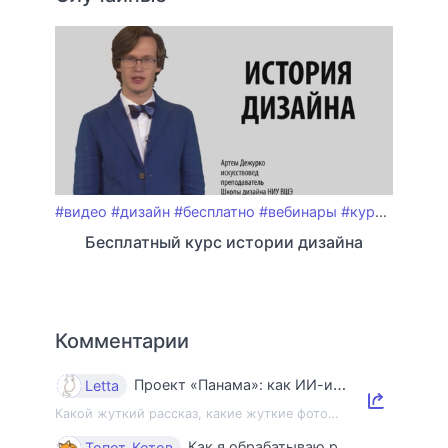
#видео
#дизайн
#бесплатно
#вебинары
#курсы
#виде
Бесплатный курс истории дизайна
Комментарии
Проект «Панама»: как ИИ-индустрия уничтожает книги и знания
Letta
Какой жуткий рассказ, какие жуткие фото…
Как я обрабатываю ракушки
Топот_Котов