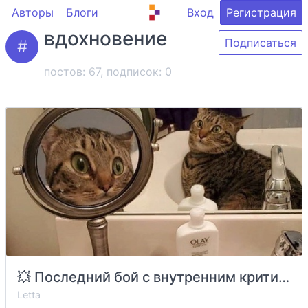
Авторы
Блоги
Вход
Регистрация
вдохновение
Подписаться
постов: 67, подписок:
0
💥 Последний бой с внутренним критиком - секреты как его победить 💥
Letta