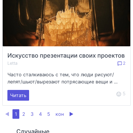
Искусство презентации своих проектов
Letta
2
Часто сталкиваюсь с тем, что люди рисуют/
лепят/шьют/вырезают потрясающие вещи и ...
5
Читать
◀
1
2
3
4
5
кон
▶
Случайные