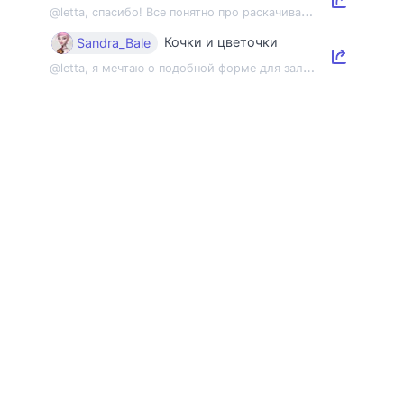
@
letta, спасибо! Все понятно про раскачивание пленэрной мышцы, но напомнить об э...
Кочки и цветочки
Sandra_Bale
@
letta, я мечтаю о подобной форме для зала 😂